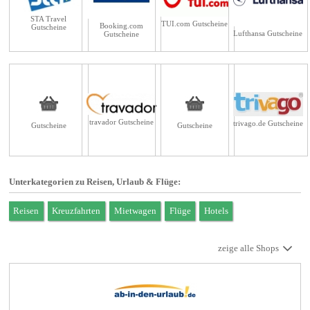
STA Travel
TUI.com Gutscheine
Booking.com
Gutscheine
Lufthansa Gutscheine
Gutscheine
travador Gutscheine
trivago.de Gutscheine
Gutscheine
Gutscheine
Unterkategorien zu Reisen, Urlaub & Flüge:
Reisen
Kreuzfahrten
Mietwagen
Flüge
Hotels
zeige alle Shops