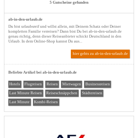
5 Gutscheine gefunden
ab-in-den-urlaub.de
Du bist urlaubsreif und willst allein, mit Deinem Schatz oder Deiner
kompletten Familie verreisen? Dann bist Du bei ab-in-den-urlaub.de
genau richtig, denn dieser Reiseanbieter schickt Deutschland in den
Urlaub. In dem Online-Shop kannst Du aus...
hier gehts zu ab-in-den-urlaub.de
Beliebte Artikel bei ab-in-den-urlaub.de
Hotels
Flugreisen
Reisen
Mietwagen
Businessreisen
Last Minute Reisen
Reiseschnäppchen
Städtereisen
Last Minute
Kombi-Reisen