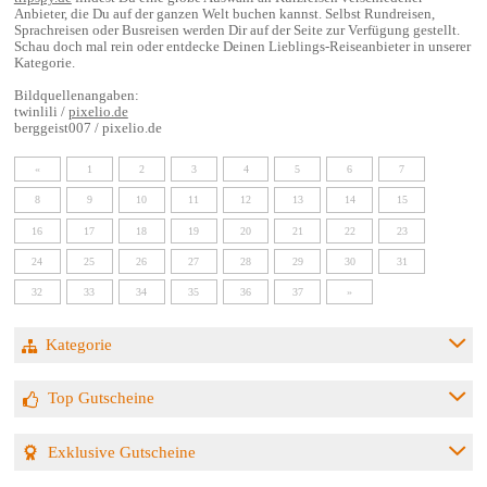
Anbieter, die Du auf der ganzen Welt buchen kannst. Selbst Rundreisen,
Sprachreisen oder Busreisen werden Dir auf der Seite zur Verfügung gestellt.
Schau doch mal rein oder entdecke Deinen Lieblings-Reiseanbieter in unserer
Kategorie.
Bildquellenangaben:
twinlili /
pixelio.de
berggeist007 / pixelio.de
«
1
2
3
4
5
6
7
8
9
10
11
12
13
14
15
16
17
18
19
20
21
22
23
24
25
26
27
28
29
30
31
32
33
34
35
36
37
»
Kategorie
Top Gutscheine
Exklusive Gutscheine