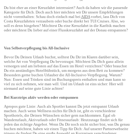
Du bist eher an einer Kreuzfahrt interessiert? Auch da haben wir die passende
Kategorie für Dich. Doch auch hier möchten wir Dir unsere Empfehlungen
nicht vorenthalten: Schau doch einfach mal bei
AIDA
vorbei, lass Dich von
Costa Kreuzfahrten verzaubern oder buche direkt bei TUI Cruises. Also, wo
soll es denn hingehen? Möchtest Du eine Kreuzfahrt in die Karibik machen
oder möchtest Du lieber auf einer Flusskreuzfahrt auf der Donau entspannen?
Von Selbstverpflegung bis All-Inclusive
Bevor Du Deinen Urlaub buchst, solltest Du Dir im Klaren darüber sein,
welche Art von Verpflegung Du bevorzugst. Möchtest Du Dich ganz allein
versorgen und am liebsten auf das Essen im Hotel verzichten? Oder brauchst
Du ein anständiges Hotelfrühstück, um morgens aus dem Bett zu kommen?
Besonders gerne buchen Urlauber die All-Inclusive-Verpflegung. Warum?
Nun: Essen und Trinken sind im Buchungspreis enthalten und man kann so
viel zu sich nehmen, wie man will. Und im Urlaub ist eins sicher: Hier will
niemand auf seine gute Linie achten!
Bei Kurztrips aktiv werden oder entspannen
Apropos gute Linie: Auch als Sportler kannst Du jetzt entspannt Urlaub
machen. Auch wenn Wellness nichts für Dich ist, gibt es verschiedene
Sporthotels, die Deinen Wünschen sicher gern nachkommen. Egal ob
Wanderurlaub, Aktivurlaub oder Fitnessurlaub: Heutzutage findet sich für
jeden das richtige Angebot. Wenn Du Dir noch nicht sicher bist, was Du genau
buchen möchtest, haben wir einen Tipp für Dich: Auf unserer Partnerwebseite
tripspy.de
findest Du eine große Auswahl an Kurzreisen verschiedener