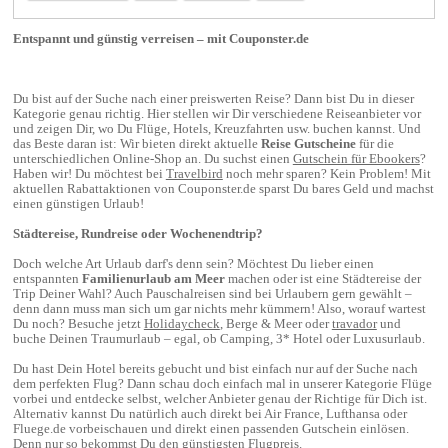
Entspannt und günstig verreisen – mit Couponster.de
Du bist auf der Suche nach einer preiswerten Reise? Dann bist Du in dieser
Kategorie genau richtig. Hier stellen wir Dir verschiedene Reiseanbieter vor
und zeigen Dir, wo Du Flüge, Hotels, Kreuzfahrten usw. buchen kannst. Und
das Beste daran ist: Wir bieten direkt aktuelle
Reise Gutscheine
für die
unterschiedlichen Online-Shop an. Du suchst einen
Gutschein für Ebookers
?
Haben wir! Du möchtest bei
Travelbird
noch mehr sparen? Kein Problem! Mit
aktuellen Rabattaktionen von Couponster.de sparst Du bares Geld und machst
einen günstigen Urlaub!
Städtereise, Rundreise oder Wochenendtrip?
Doch welche Art Urlaub darf's denn sein? Möchtest Du lieber einen
entspannten
Familienurlaub am Meer
machen oder ist eine Städtereise der
Trip Deiner Wahl? Auch Pauschalreisen sind bei Urlaubern gern gewählt –
denn dann muss man sich um gar nichts mehr kümmern! Also, worauf wartest
Du noch? Besuche jetzt
Holidaycheck
, Berge & Meer oder
travador
und
buche Deinen Traumurlaub – egal, ob Camping, 3* Hotel oder Luxusurlaub.
Du hast Dein Hotel bereits gebucht und bist einfach nur auf der Suche nach
dem perfekten Flug? Dann schau doch einfach mal in unserer Kategorie Flüge
vorbei und entdecke selbst, welcher Anbieter genau der Richtige für Dich ist.
Alternativ kannst Du natürlich auch direkt bei Air France, Lufthansa oder
Fluege.de vorbeischauen und direkt einen passenden Gutschein einlösen.
Denn nur so bekommst Du den günstigsten Flugpreis.