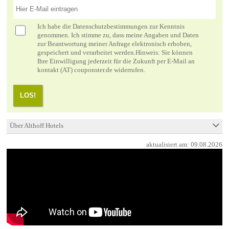
Ich habe die
Datenschutzbestimmungen
zur Kenntnis
genommen. Ich stimme zu, dass meine Angaben und Daten
zur Beantwortung meiner Anfrage elektronisch erhoben,
gespeichert und verarbeitet werden.Hinweis: Sie können
Ihre Einwilligung jederzeit für die Zukunft per E-Mail an
kontakt (AT) couponster.de widerrufen.
LOS!
Über Althoff Hotels
aktualisiert am:
09.08.2026