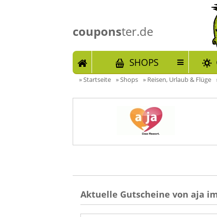
coupons
ter.de
START
SHOPS
»
Startseite
»
Shops
»
Reisen, Urlaub & Flüge
Aktuelle Gutscheine von aja im