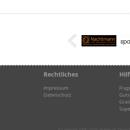
Rechtliches
Hil
Impressum
Frag
Datenschutz
Guts
Grati
Supe
© Copyright 2008 - 2026, dealino.de, Deuts