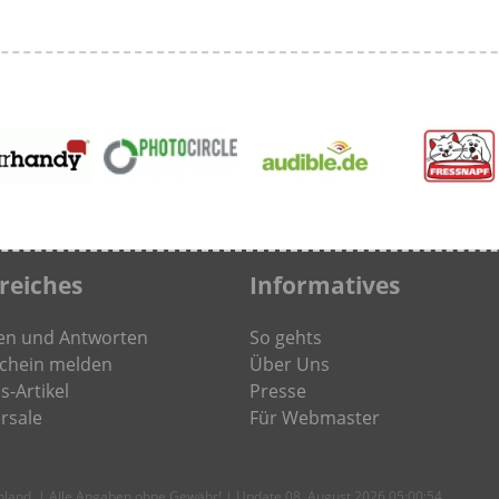
freiches
Informatives
en und Antworten
So gehts
chein melden
Über Uns
s-Artikel
Presse
rsale
Für Webmaster
chland. | Alle Angaben ohne Gewähr! | Update 08. August 2026 05:00:54