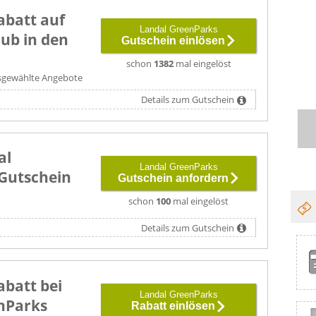
abatt auf
Landal GreenParks
ub in den
Gutschein einlösen
schon
1382
mal eingelöst
ausgewählte Angebote
Details zum Gutschein
al
Landal GreenParks
Gutschein
Gutschein anfordern
schon
100
mal eingelöst
Details zum Gutschein
abatt bei
Landal GreenParks
nParks
Rabatt einlösen