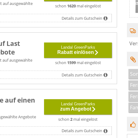
lt auf ausgewählte
schon
1620
mal eingelöst
Details zum Gutschein
uf Last
Ver
Landal GreenParks
bote
Rabatt einlösen
ilt auf ausgewählte
schon
1599
mal eingelöst
So
Details zum Gutschein
Fe
Fer
e auf einen
Landal GreenParks
Fam
zum Angebot
ausgewählte Angebote
schon
2
mal eingelöst
Details zum Gutschein