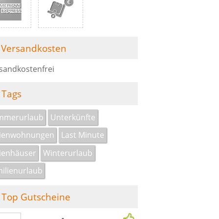
Versandkosten
sandkostenfrei
Tags
mmerurlaub
Unterkünfte
rienwohnungen
Last Minute
ienhäuser
Winterurlaub
ilienurlaub
Top Gutscheine