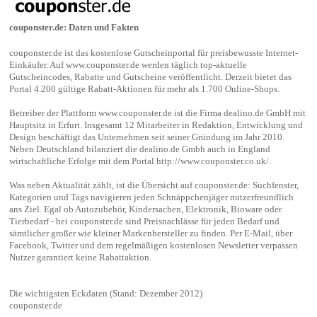
couponster.de: Daten und Fakten
couponster.de ist das kostenlose Gutscheinportal für preisbewusste Internet-
Einkäufer. Auf www.couponster.de werden täglich top-aktuelle
Gutscheincodes, Rabatte und Gutscheine veröffentlicht. Derzeit bietet das
Portal 4.200 gültige Rabatt-Aktionen für mehr als 1.700 Online-Shops.
Betreiber der Plattform www.couponster.de ist die Firma dealino.de GmbH mit
Hauptsitz in Erfurt. Insgesamt 12 Mitarbeiter in Redaktion, Entwicklung und
Design beschäftigt das Unternehmen seit seiner Gründung im Jahr 2010.
Neben Deutschland bilanziert die dealino.de Gmbh auch in England
wirtschaftliche Erfolge mit dem Portal
http://www.couponster.co.uk/
.
Was neben Aktualität zählt, ist die Übersicht auf couponster.de: Suchfenster,
Kategorien und Tags navigieren jeden Schnäppchenjäger nutzerfreundlich
ans Ziel. Egal ob Autozubehör, Kindersachen, Elektronik, Bioware oder
Tierbedarf - bei couponster.de sind Preisnachlässe für jeden Bedarf und
sämtlicher großer wie kleiner Markenhersteller zu finden. Per E-Mail, über
Facebook, Twitter und dem regelmäßigen kostenlosen Newsletter verpassen
Nutzer garantiert keine Rabattaktion.
Die wichtigsten Eckdaten (Stand: Dezember 2012)
couponster.de