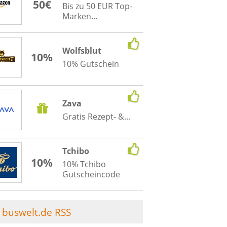
50€
Bis zu 50 EUR Top-
Marken...
Wolfsblut
10%
10% Gutschein
Zava
Gratis Rezept- &...
Tchibo
10%
10% Tchibo
Gutscheincode
buswelt.de RSS