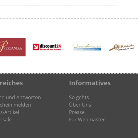
freiches
Informatives
en und Antworten
So gehts
chein melden
Über Uns
s-Artikel
Presse
rsale
Für Webmaster