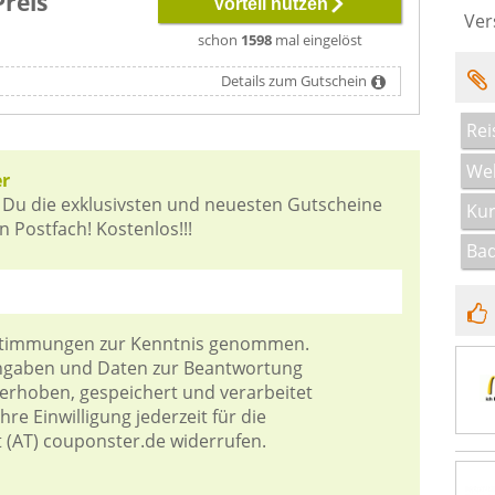
Preis
Vorteil nutzen
Ver
schon
1598
mal eingelöst
Details zum Gutschein
Rei
Wel
er
 Du die exklusivsten und neuesten Gutscheine
Kur
 Postfach! Kostenlos!!!
Bad
stimmungen
zur Kenntnis genommen.
Angaben und Daten zur Beantwortung
 erhoben, gespeichert und verarbeitet
re Einwilligung jederzeit für die
t (AT) couponster.de widerrufen.