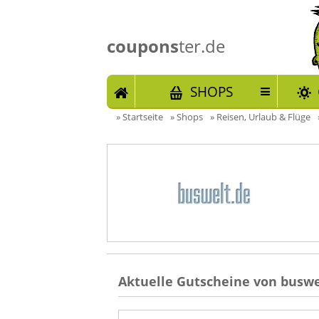
coupons
ter.de
START
SHOPS
»
Startseite
»
Shops
»
Reisen, Urlaub & Flüge
Aktuelle Gutscheine von buswe