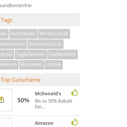
sandkostenfrei
Tags
sen
Rundreisen
Winterurlaub
lnessreisen
Sommerurlaub
ztrips
Tagesfahrten
Städtereisen
ereisen
Busreisen
Urlaub
Top Gutscheine
McDonald's
50%
Bis zu 50% Rabatt
bei...
Amazon