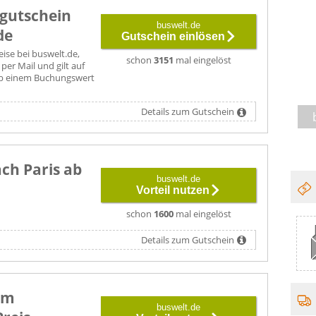
egutschein
buswelt.de
de
Gutschein einlösen
ise bei buswelt.de,
schon
3151
mal eingelöst
er Mail und gilt auf
ab einem Buchungswert
Details zum Gutschein
ch Paris ab
buswelt.de
Vorteil nutzen
schon
1600
mal eingelöst
Details zum Gutschein
um
buswelt.de