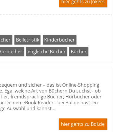
hier gehts zu Jokers
ücher
Belletristik
Kinderbücher
Hörbücher
englische Bücher
Bücher
 bequem und sicher – das ist Online-Shopping
de. Egal welche Art von Büchern Du suchst - ob
her, fremdsprachige Bücher, Hörbücher oder
ür Deinen eBook-Reader - bei Bol.de hast Du
sige Auswahl und kannst...
hier gehts zu Bol.de