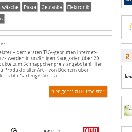
twäsche
Pasta
Getränke
Elektronik
ps
ter
eister – dem ersten TÜV-geprüften Internet-
tz - werden in unzähligen Kategorien über 20
dukte zum Schnäppchenpreis angeboten! Hier
Du Produkte aller Art – von Büchern über
k bis hin Gartengeräten zu...
hier gehts zu Hitmeister