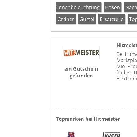
Innenbeleuchtung
Hosen
Nach
Ordner
Gürtel
Ersatzteile
To
Hitmeis
Bei Hitm
Marktpla
Mio. Pro
ein Gutschein
findest 
gefunden
Elektroni
Topmarken bei Hitmeister