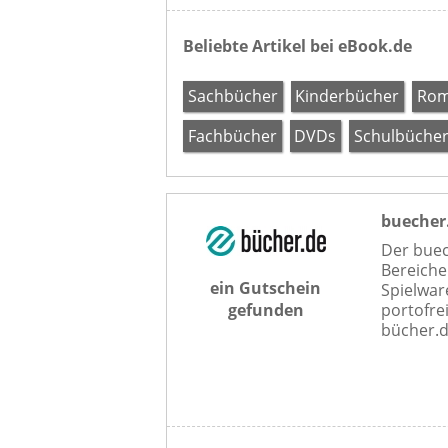
Beliebte Artikel bei eBook.de
Sachbücher
Kinderbücher
Ro
Fachbücher
DVDs
Schulbüche
buecher
Der buec
Bereiche
ein Gutschein
Spielware
gefunden
portofrei
bücher.d