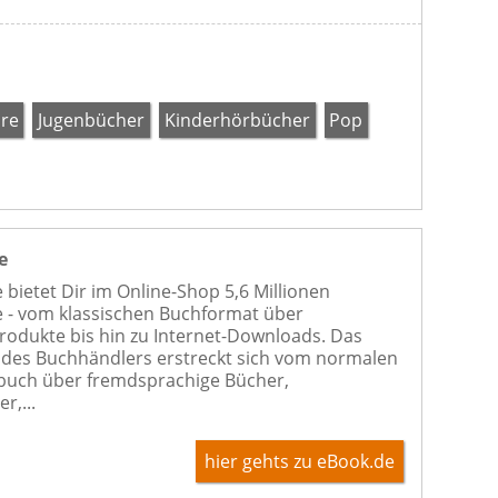
re
Jugenbücher
Kinderhörbücher
Pop
e
 bietet Dir im Online-Shop 5,6 Millionen
 - vom klassischen Buchformat über
odukte bis hin zu Internet-Downloads. Das
des Buchhändlers erstreckt sich vom normalen
buch über fremdsprachige Bücher,
r,...
hier gehts zu eBook.de