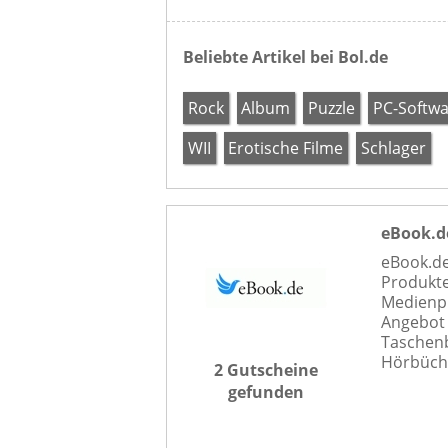
Beliebte Artikel bei Bol.de
Rock
Album
Puzzle
PC-Softwa
WII
Erotische Filme
Schlager
eBook.d
eBook.de
Produkte
Medienpr
Angebot 
Taschen
Hörbüche
2 Gutscheine
gefunden