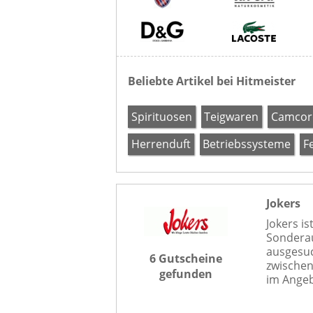
Beliebte Artikel bei Hitmeister
Spirituosen
Teigwaren
Camcor
Herrenduft
Betriebssysteme
F
Jokers
Jokers is
Sonderau
ausgesuc
6 Gutscheine
zwischen
gefunden
im Angeb