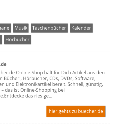
mane
Musik
Taschenbücher
Kalender
r
Hörbücher
.de
her.de Online-Shop hält für Dich Artikel aus den
n Bücher , Hörbücher, CDs, DVDs, Software,
n und Elektronikartikel bereit. Schnell, günstig,
 – das ist Online-Shopping bei
e.Entdecke das riesige...
hier gehts zu buecher.de