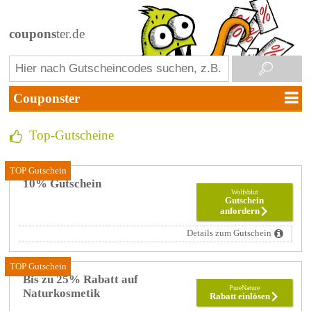
coupons
ter.de
Top-Gutscheine
TOP Gutschein
10% Gutschein
Wolfsblut
Gutschein
anfordern
Details zum Gutschein
TOP Gutschein
Bis zu 25% Rabatt auf
PureNature
Naturkosmetik
Rabatt einlösen