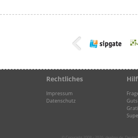
Rechtliches
Hil
Impressum
Frag
Datenschutz
Guts
Grati
Supe
© Copyright 2008 - 2026, dealino.de, Deuts