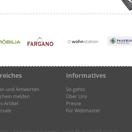
freiches
Informatives
en und Antworten
So gehts
chein melden
Über Uns
s-Artikel
Presse
rsale
Für Webmaster
chland. | Alle Angaben ohne Gewähr! | Update 08. August 2026 21:12:17