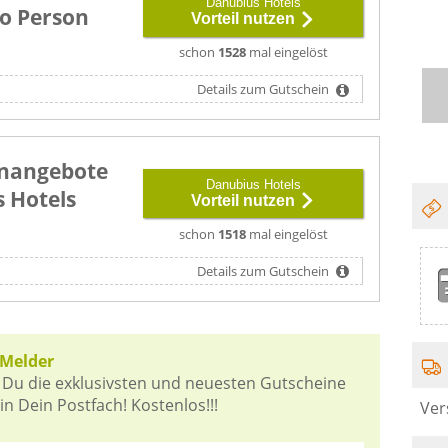
Danubius Hotels
ro Person
Vorteil nutzen
schon
1528
mal eingelöst
Details zum Gutschein
nangebote
Danubius Hotels
 Hotels
Vorteil nutzen
schon
1518
mal eingelöst
Details zum Gutschein
-Melder
 Du die exklusivsten und neuesten Gutscheine
n Dein Postfach! Kostenlos!!!
Ver