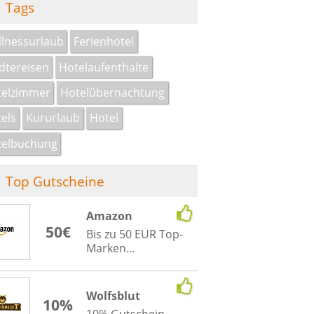
Tags
lnessurlaub
Ferienhotel
dtereisen
Hotelaufenthalte
telzimmer
Hotelübernachtung
els
Kururlaub
Hotel
telbuchung
Top Gutscheine
Amazon
50€
Bis zu 50 EUR Top-
Marken...
Wolfsblut
10%
10% Gutschein