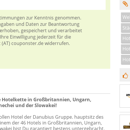
Wel
stimmungen
zur Kenntnis genommen.
Angaben und Daten zur Beantwortung
Stä
 erhoben, gespeichert und verarbeitet
hre Einwilligung jederzeit für die
Ho
t (AT) couponster.de widerrufen.
Hot
Ho
e Hotelkette in Großbritannien, Ungarn,
hechei und der Slowakei!
tollen Hotel der Danubius Gruppe. hauptsitz des
inem der 46 Hotels in Großbritannien, Ungarn,
wakei bist Du garantiert bestens untergebracht.