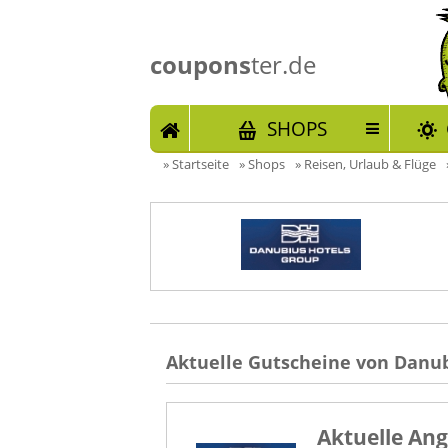
coupons
ter.de
START
SHOPS
»
Startseite
»
Shops
»
Reisen, Urlaub & Flüge
Aktuelle Gutscheine von Danub
Aktuelle An