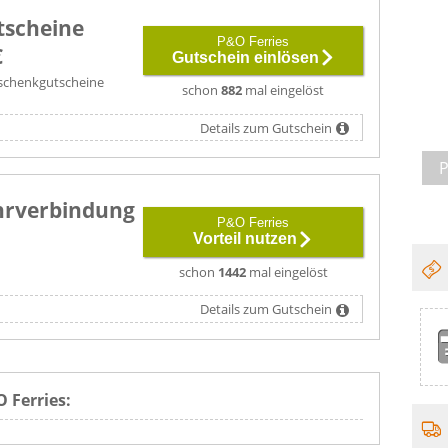
scheine
P&O Ferries
€
Gutschein einlösen
Geschenkgutscheine
schon
882
mal eingelöst
Details zum Gutschein
P
hrverbindung
P&O Ferries
Vorteil nutzen
schon
1442
mal eingelöst
Details zum Gutschein
 Ferries: