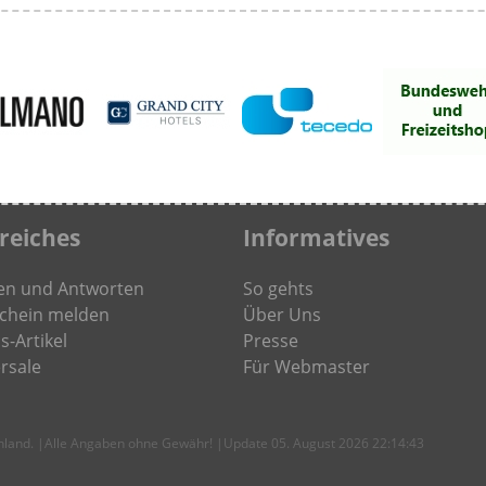
freiches
Informatives
en und Antworten
So gehts
chein melden
Über Uns
s-Artikel
Presse
rsale
Für Webmaster
chland. |Alle Angaben ohne Gewähr! |Update 05. August 2026 22:14:43