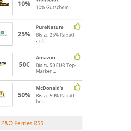
10%
10% Gutschein
PureNature
25%
Bis zu 25% Rabatt
auf...
Amazon
50€
Bis zu 50 EUR Top-
Marken...
McDonald's
50%
Bis zu 50% Rabatt
bei...
P&O Ferries RSS