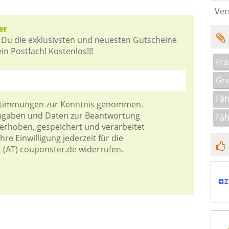
Ver
er
 Du die exklusivsten und neuesten Gutscheine
n Postfach! Kostenlos!!!
Fra
Gro
Fäh
stimmungen
zur Kenntnis genommen.
Angaben und Daten zur Beantwortung
Fäh
 erhoben, gespeichert und verarbeitet
re Einwilligung jederzeit für die
t (AT) couponster.de widerrufen.