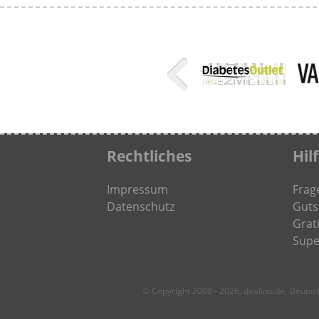
Rechtliches
Hil
Impressum
Frag
Datenschutz
Guts
Grati
Supe
© Copyright 2008 - 2026, dealino.de, Deuts