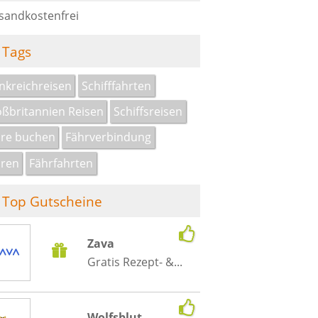
sandkostenfrei
Tags
nkreichreisen
Schifffahrten
ßbritannien Reisen
Schiffsreisen
re buchen
Fährverbindung
ren
Fährfahrten
Top Gutscheine
Zava
Gratis Rezept- &...
Wolfsblut