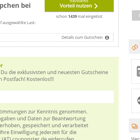
travelantis
pchen bei
Vorteil nutzen
schon
1439
mal eingelöst
uf ausgewählte Last-
Details zum Gutschein
er
 Du die exklusivsten und neuesten Gutscheine
n Postfach! Kostenlos!!!
stimmungen
zur Kenntnis genommen.
Angaben und Daten zur Beantwortung
 erhoben, gespeichert und verarbeitet
hre Einwilligung jederzeit für die
Ver
t (AT) couponster.de widerrufen.