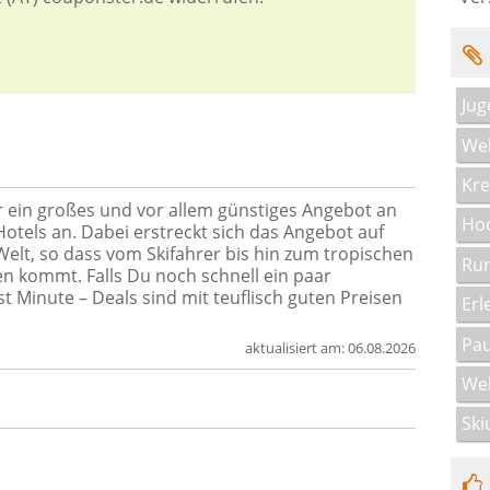
Jug
Wel
Kre
ir ein großes und vor allem günstiges Angebot an
Hoc
Hotels an. Dabei erstreckt sich das Angebot auf
elt, so dass vom Skifahrer bis hin zum tropischen
Run
en kommt. Falls Du noch schnell ein paar
t Minute – Deals sind mit teuflisch guten Preisen
Erl
Pau
aktualisiert am:
06.08.2026
Wel
Ski