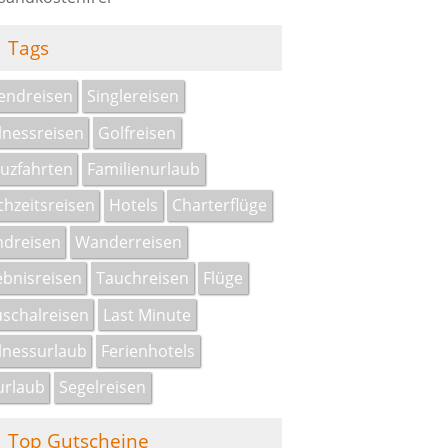
Tags
endreisen
Singlereisen
nessreisen
Golfreisen
uzfahrten
Familienurlaub
hzeitsreisen
Hotels
Charterflüge
dreisen
Wanderreisen
ebnisreisen
Tauchreisen
Flüge
schalreisen
Last Minute
nessurlaub
Ferienhotels
urlaub
Segelreisen
Top Gutscheine