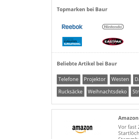
Topmarken bei Baur
Beliebte Artikel bei Baur
Telefone
Projektor
Westen
D
Rucksäcke
Weihnachtsdeko
St
Amazon
Vor fast
Startlöch