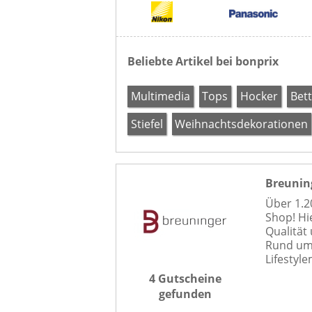
Beliebte Artikel bei bonprix
Multimedia
Tops
Hocker
Bet
Stiefel
Weihnachtsdekorationen
Breunin
Über 1.2
Shop! Hi
Qualität
Rund um
Lifestyl
4 Gutscheine
gefunden