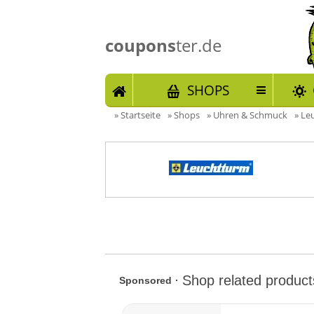
coupons
ter.de
START
SHOPS
»
Startseite
»
Shops
»
Uhren & Schmuck
»
Leu