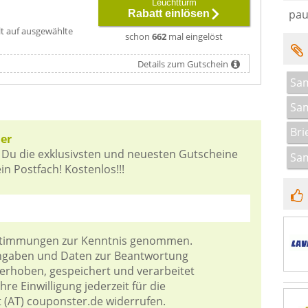
Leuchtturm
pau
Rabatt einlösen
lt auf ausgewählte
schon
662
mal eingelöst
Details zum Gutschein
Sa
Sa
Bri
er
 Du die exklusivsten und neuesten Gutscheine
Sa
n Postfach! Kostenlos!!!
stimmungen
zur Kenntnis genommen.
Angaben und Daten zur Beantwortung
 erhoben, gespeichert und verarbeitet
re Einwilligung jederzeit für die
t (AT) couponster.de widerrufen.