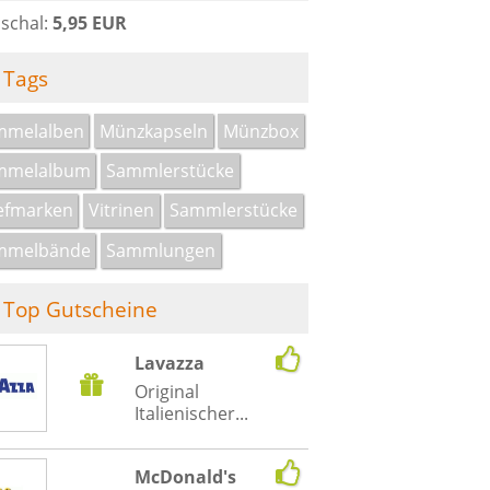
schal:
5,95 EUR
Tags
mmelalben
Münzkapseln
Münzbox
mmelalbum
Sammlerstücke
efmarken
Vitrinen
Sammlerstücke
mmelbände
Sammlungen
Top Gutscheine
Lavazza
Original
Italienischer...
McDonald's