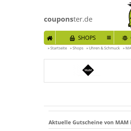
coupons
ter.de
START
SHOPS
»
Startseite
»
Shops
»
Uhren & Schmuck
»
MA
Aktuelle Gutscheine von MAM 