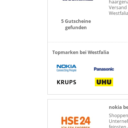
haargena
Versand 
Westfali
5 Gutscheine
gefunden
Topmarken bei Westfalia
nokia b
Shoppen 
Unterneh
feinsten