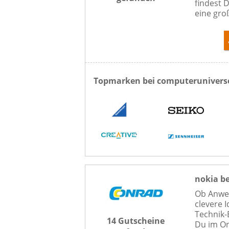
findest 
eine gro
Topmarken bei computerunivers
nokia b
Ob Anwen
clevere 
Technik-
14 Gutscheine
Du im On