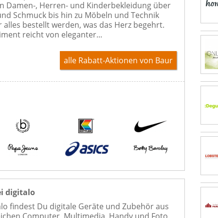
on Damen-, Herren- und Kinderbekleidung über
nd Schmuck bis hin zu Möbeln und Technik
r alles bestellt werden, was das Herz begehrt.
iment reicht von eleganter...
alle Rabatt-Aktionen
von Baur
i digitalo
talo findest Du digitale Geräte und Zubehör aus
ichen Computer, Multimedia, Handy und Foto.