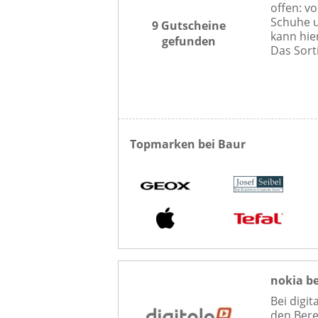
offen: v
Schuhe u
9 Gutscheine
kann hie
gefunden
Das Sort
Topmarken bei Baur
nokia be
Bei digi
den Bere