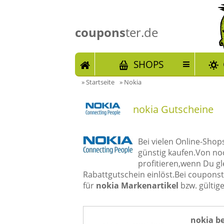
coupons
ter.de
START
SHOPS
»
Startseite
»
Nokia
nokia Gutscheine
Bei vielen Online-Sho
günstig kaufen.Von n
profitieren,wenn Du g
Rabattgutschein einlöst.Bei coupons
für
nokia Markenartikel
bzw. gültig
nokia b