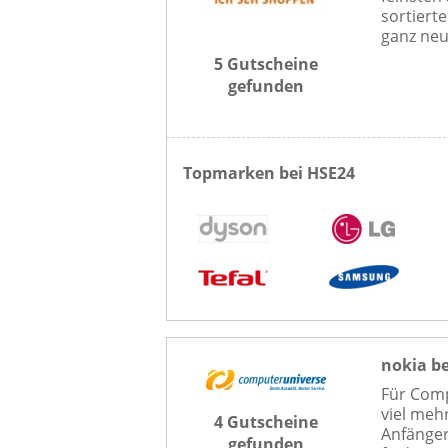
sortierte
ganz neu
5 Gutscheine
gefunden
Topmarken bei HSE24
nokia b
Für Comp
viel meh
4 Gutscheine
Anfänger
gefunden