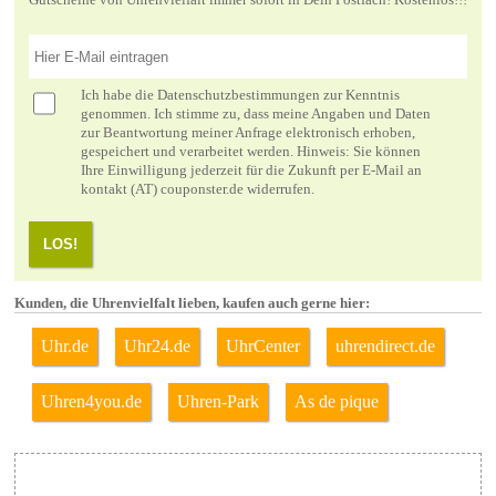
Ich habe die
Datenschutzbestimmungen
zur Kenntnis
genommen. Ich stimme zu, dass meine Angaben und Daten
zur Beantwortung meiner Anfrage elektronisch erhoben,
gespeichert und verarbeitet werden. Hinweis: Sie können
Ihre Einwilligung jederzeit für die Zukunft per E-Mail an
kontakt (AT) couponster.de widerrufen.
LOS!
Kunden, die Uhrenvielfalt lieben, kaufen auch gerne hier:
Uhr.de
Uhr24.de
UhrCenter
uhrendirect.de
Uhren4you.de
Uhren-Park
As de pique