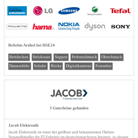
Beliebte Artikel bei HSE24
Bettdecken
Strickware
Suppen
Perlenschmuck
Ohrschmuck
Damendüfte
Schuhe
Röcke
Digitalkameras
Fernseher
3 Gutscheine gefunden
Jacob Elektronik
Jacob Elektronik ist einer der größten und bekanntesten Online-
Versandhändler für IT-Zubehör im deutschsprachigen Internet, zu dessen