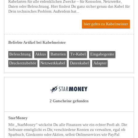
Kabelarten für alle erdenklichen Zwecke – für Konsolen, Netzwerke,
Daten oder Beleuchtung. Hier findest Du ganz sicher genau das Kabel für
Dein technisches Problem. Außerdem hat...
hier gehts zu Kabelmeister
Beliebte Artikel bei Kabelmeister
Beleuchtung
Akkus
Batterien
Tv-Kabel
Eingabegeräte
Druckerzubehör
Netzwerkkabel
Datenkabel
Adapter
2 Gutscheine gefunden
StarMoney
Mit „StarMoney“ wickelst Du alle Finanzen wie ein echter Profi ab. Die
Software ermöglicht es Dir, verschiedene Konten zu verwalten, egal ob
Sparbuch, Girokonto oder Aktien, selbst Onlineservices wie PayPal