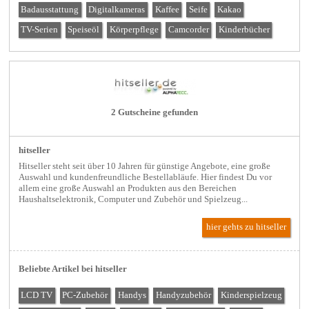
Badausstattung
Digitalkameras
Kaffee
Seife
Kakao
TV-Serien
Speiseöl
Körperpflege
Camcorder
Kinderbücher
2 Gutscheine gefunden
hitseller
Hitseller steht seit über 10 Jahren für günstige Angebote, eine große
Auswahl und kundenfreundliche Bestellabläufe. Hier findest Du vor
allem eine große Auswahl an Produkten aus den Bereichen
Haushaltselektronik, Computer und Zubehör und Spielzeug...
hier gehts zu hitseller
Beliebte Artikel bei hitseller
LCD TV
PC-Zubehör
Handys
Handyzubehör
Kinderspielzeug