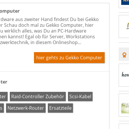
Computer
rdware aus zweiter Hand findest Du bei Gekko
 Schau doch mal zu Gekko Computer, hier
Du wirklich alles, was Du an PC-Hardware
en kannst! Egal ob für Server, Workstations
zwerktechnik, in diesem Onlineshop...
hier gehts zu Gekko Computer
uter
ter
Raid-Controller Zubehör
Scsi-Kabel
s
Netzwerk-Router
Ersatzteile