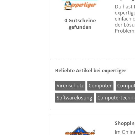
Du hast
expertige
einfach 
0 Gutscheine
der Lösu
gefunden
Problemst
Beliebte Artikel bei expertiger
Virenschutz
Computer
Comput
Softwarelösung
Computertechni
Shoppin
Im Onlin