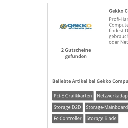
Gekko 
Profi-Ha
Computer
findest 
gebrauch
oder Net
2 Gutscheine
gefunden
Beliebte Artikel bei Gekko Comp
Pci-E Grafikkarten
Netzwerkadap
Storage D2D
Storage-Mainboard
Fc-Controller
Storage Blade