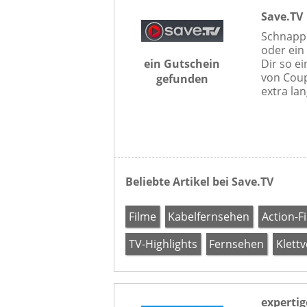
Save.TV
Schnappe
oder ein
ein Gutschein
Dir so ei
von Coup
gefunden
extra lan
Beliebte Artikel bei Save.TV
Filme
Kabelfernsehen
Action-F
TV-Highlights
Fernsehen
Klett
expertig