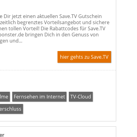
 Dir jetzt einen aktuellen Save.TV Gutschein
 zeitlich begrenztes Vorteilsangebot und sichere
nen tollen Vorteil! Die Rabattcodes für Save.TV
onster.de bringen Dich in den Genuss von
gen und...
hier gehts zu Save.TV
ilme
Fernsehen im Internet
TV-Cloud
verschluss
er