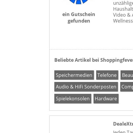
unzählig
Haushalt
ein Gutschein
Video &
gefunden
Wellness
Beliebte Artikel bei Shoppingfeve
Speichermedien
Telefone
Beau
Audio & HiFi Sonderposten
Comp
Spielekonsolen
Hardware
DealeXt
Jeden Ta