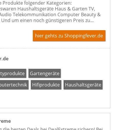
e Produkte folgender Kategorien:
swaren Haushaltsgeräte Haus & Garten TV,
 Audio Telekommunikation Computer Beauty &
 Und um einen noch günstigeren Preis zu...
hier gehts zu Shoppingfever.de
r.de
typrodukte
Gartengeräte
utertechnik
Hifiprodukte
Haushaltsgeräte
reme
g die besten Deals bei DealExtreme sichern! Bei