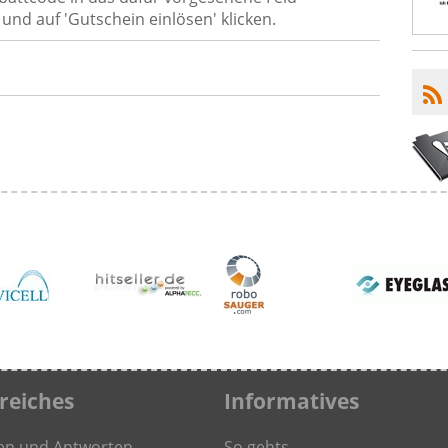
und auf 'Gutschein einlösen' klicken.
freiches
Informatives
en und Antworten
So gehts