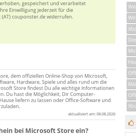
 erhoben, gespeichert und verarbeitet
We
re Einwilligung jederzeit für die
t (AT) couponster.de widerrufen.
Wi
Xbo
De
Mic
He
Off
ore, dem offiziellen Online-Shop von Microsoft,
oftware, Hardware, Spiele und alles rund um die
Mä
osoft Store findest Du alle wichtige Informationen
n. Du hast die Möglichkeit, Dir Computer-
Off
ause liefern zu lassen oder Office-Software und
Xbo
zuladen.
aktualisiert am:
08.08.2026
hein
bei
Microsoft Store
ein?