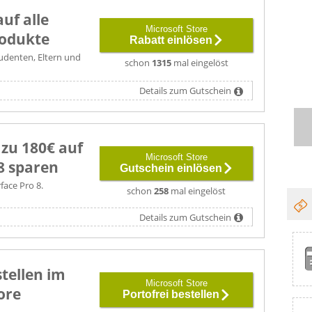
uf alle
Microsoft Store
rodukte
Rabatt einlösen
tudenten, Eltern und
schon
1315
mal eingelöst
Details zum Gutschein
 zu 180€ auf
Microsoft Store
8 sparen
Gutschein einlösen
rface Pro 8.
schon
258
mal eingelöst
Details zum Gutschein
stellen im
Microsoft Store
ore
Portofrei bestellen