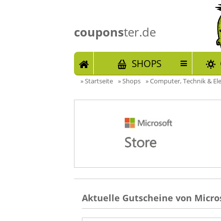
coupons
ter.de
START
SHOPS
»
Startseite
»
Shops
»
Computer, Technik & El
Aktuelle Gutscheine von Micros