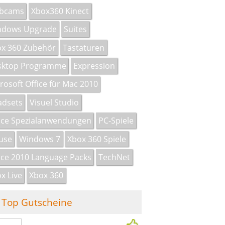
bcams
Xbox360 Kinect
ndows Upgrade
Suites
x 360 Zubehör
Tastaturen
sktop Programme
Expression
rosoft Office für Mac 2010
adsets
Visuel Studio
ice Spezialanwendungen
PC-Spiele
use
Windows 7
Xbox 360 Spiele
ice 2010 Language Packs
TechNet
x Live
Xbox 360
Top Gutscheine