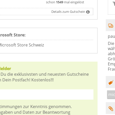
schon
1549
mal eingelöst
Details zum Gutschein
rosoft Store:
pau
Die
icrosoft Store Schweiz
wäh
abh
Grö
Emp
Melder
Fra
 Du die exklusivsten und neuesten Gutscheine
 Dein Postfach! Kostenlos!!!
mic
stimmungen
zur Kenntnis genommen.
Angaben und Daten zur Beantwortung