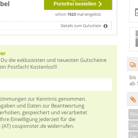
bel
Portofrei bestellen
schon
1523
mal eingelöst
Details zum Gutschein
der
 Du die exklusivsten und neuesten Gutscheine
n Postfach! Kostenlos!!!
bis
ab 
stimmungen
zur Kenntnis genommen.
Angaben und Daten zur Beantwortung
 erhoben, gespeichert und verarbeitet
Kin
hre Einwilligung jederzeit für die
Sa
t (AT) couponster.de widerrufen.
Fa