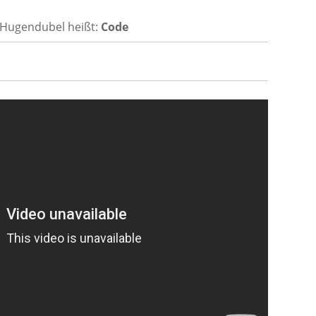
 Hugendubel heißt:
Code