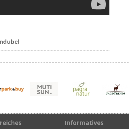
endubel
freiches
Informatives