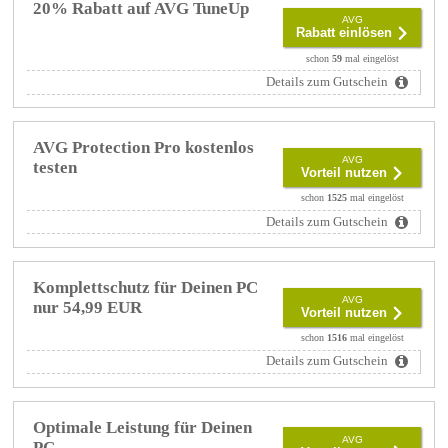
20% Rabatt auf AVG TuneUp
AVG
Rabatt einlösen
schon
59
mal eingelöst
Details zum Gutschein
AVG Protection Pro kostenlos
AVG
testen
Vorteil nutzen
schon
1525
mal eingelöst
Details zum Gutschein
Komplettschutz für Deinen PC
AVG
nur 54,99 EUR
Vorteil nutzen
schon
1516
mal eingelöst
Details zum Gutschein
Optimale Leistung für Deinen
AVG
PC