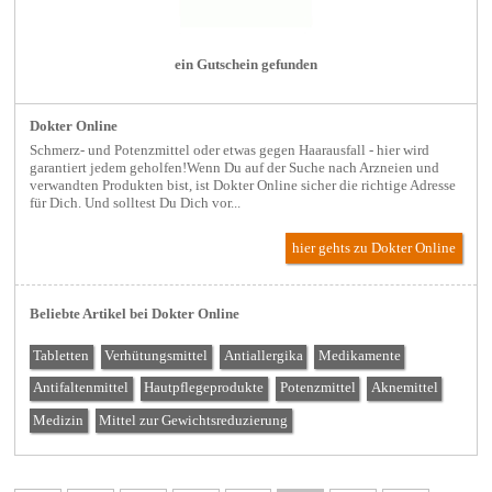
ein Gutschein gefunden
Dokter Online
Schmerz- und Potenzmittel oder etwas gegen Haarausfall - hier wird
garantiert jedem geholfen!Wenn Du auf der Suche nach Arzneien und
verwandten Produkten bist, ist Dokter Online sicher die richtige Adresse
für Dich. Und solltest Du Dich vor...
hier gehts zu Dokter Online
Beliebte Artikel bei Dokter Online
Tabletten
Verhütungsmittel
Antiallergika
Medikamente
Antifaltenmittel
Hautpflegeprodukte
Potenzmittel
Aknemittel
Medizin
Mittel zur Gewichtsreduzierung