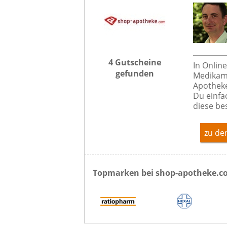
4 Gutscheine
In Onlin
gefunden
Medikame
Apotheke
Du einfa
diese be
zu de
Topmarken bei shop-apotheke.c