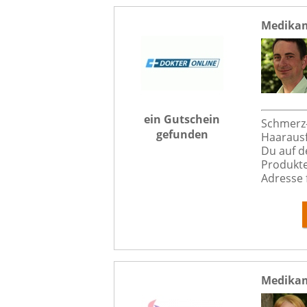
Medikam
ein Gutschein
Schmerz-
gefunden
Haarausf
Du auf d
Produkten
Adresse f
Medikam