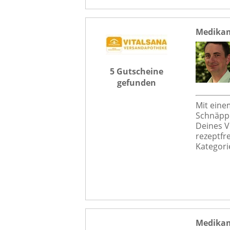
Medikam
5 Gutscheine
gefunden
Mit eine
Schnäppc
Deines V
rezeptfr
Kategori
Medikam