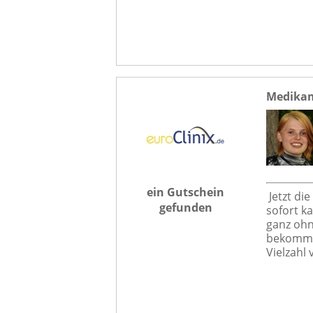
Medikam
ein Gutschein
Jetzt di
gefunden
sofort k
ganz ohn
bekomms
Vielzahl