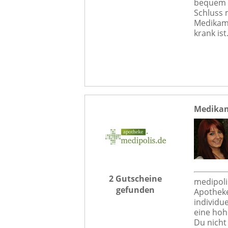
bequem im
Schluss 
Medikam
krank ist
Medikam
2 Gutscheine
medipoli
gefunden
Apotheke
individu
eine hoh
Du nicht 