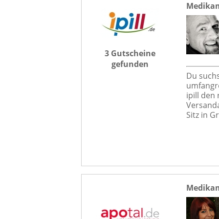
Medikame
3 Gutscheine
gefunden
Du suchs
umfangre
ipill den
Versanda
Sitz in G
Medikam