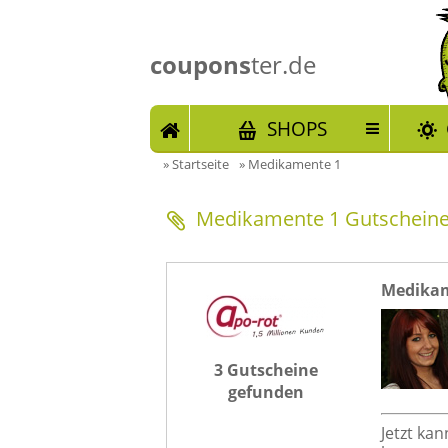
coupons
ter.de
START
SHOPS
»
Startseite
»
Medikamente 1
Medikamente 1 Gutschein
Medikam
3 Gutscheine
gefunden
Jetzt ka