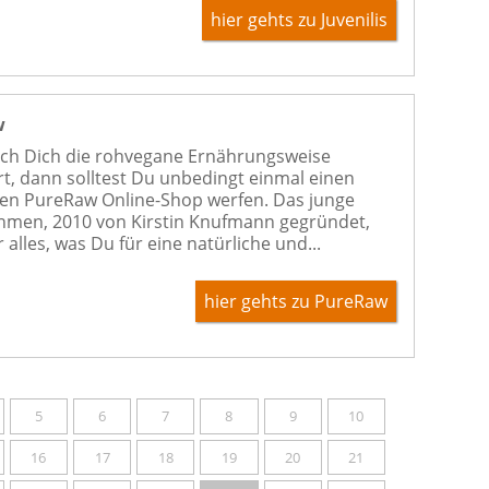
hier gehts zu Juvenilis
w
ch Dich die rohvegane Ernährungsweise
rt, dann solltest Du unbedingt einmal einen
 den PureRaw Online-Shop werfen. Das junge
men, 2010 von Kirstin Knufmann gegründet,
r alles, was Du für eine natürliche und...
hier gehts zu PureRaw
5
6
7
8
9
10
16
17
18
19
20
21