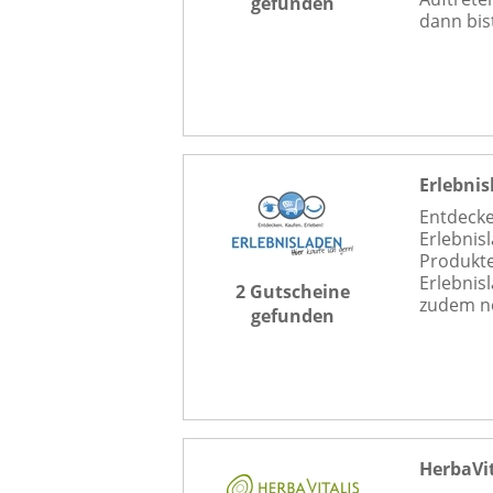
gefunden
dann bis
Erlebni
Entdecke
Erlebnis
Produkte
Erlebnis
2 Gutscheine
zudem no
gefunden
HerbaVit