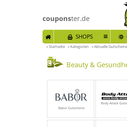
coupons
ter.de
START
SHOPS
»
Startseite
»
Kategorien
»
Aktuelle Gutschein
Beauty & Gesundhei
Body Attack Guts
Babor Gutscheine