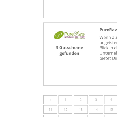
PureRa
Wenn au
begeiste
3 Gutscheine
Blick in
Unterneh
gefunden
bietet Di
«
1
2
3
4
11
12
13
14
15