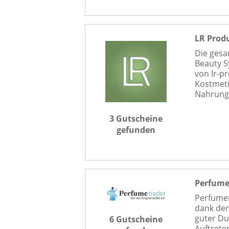
LR Prod
Die gesa
Beauty S
von lr-p
Kostmeti
Nahrungs
3 Gutscheine
gefunden
Perfume
Perfumet
dank der
guter Du
6 Gutscheine
Auftrete