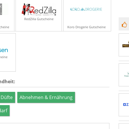
RedZilla Gutscheine
cheine
Koro Drogerie Gutscheine
heine
ndheit:
 Düfte
Abnehmen & Ernährung
darf