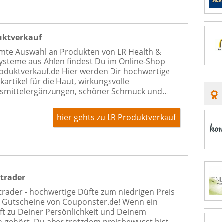
uktverkauf
mte Auswahl an Produkten von LR Health &
ysteme aus Ahlen findest Du im Online-Shop
roduktverkauf.de Hier werden Dir hochwertige
kartikel für die Haut, wirkungsvolle
mittelergänzungen, schöner Schmuck und...
hier gehts zu LR Produktverkauf
trader
rader - hochwertige Düfte zum niedrigen Preis
 Gutscheine von Couponster.de! Wenn ein
ft zu Deiner Persönlichkeit und Deinem
n gehört, Du aber trotzdem preisbewusst bist,