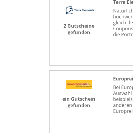
Terra E
Natürlic
hochwert
gleich d
2 Gutscheine
Couponst
gefunden
die Port
Europrei
Bei Euro
Auswahl 
ein Gutschein
beispiel
anderen 
gefunden
Europreis