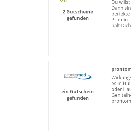
Du wills
Dann sin
2 Gutscheine
perfekte
gefunden
Protein 
hält Dich
pronto
Wirkungs
es in Hü
oder Hau
ein Gutschein
Genitalh
gefunden
prontome