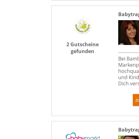
Babytra
2 Gutscheine
gefunden
Bei Bamb
Markenpr
hochqua
und Kind
Dich ver
z
Babytra