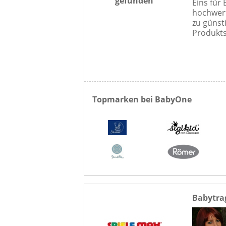
gefunden
Eins für
hochwert
zu günst
Produktse
Topmarken bei BabyOne
Babytra