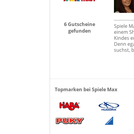
6 Gutscheine
Spiele M
gefunden
einem Sh
Kindes er
Denn ega
suchst, b
Topmarken bei Spiele Max