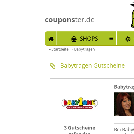
coupons
ter.de
START
SHOPS
»
Startseite
»
Babytragen
Babytragen Gutscheine
Babytra
3 Gutscheine
Bei Bab