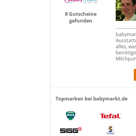
8 Gutscheine
gefunden
babymark
Ausstatt
alles, w
benötige
Milchpum
Topmarken bei babymarkt.de