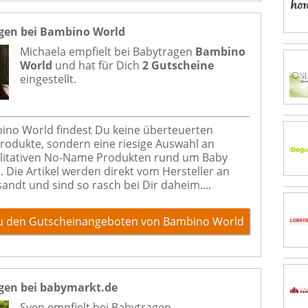
gen bei Bambino World
Michaela empfielt bei
Babytragen
Bambino
World
und hat für Dich
2 Gutscheine
eingestellt.
ino World findest Du keine überteuerten
odukte, sondern eine riesige Auswahl an
litativen No-Name Produkten rund um Baby
. Die Artikel werden direkt vom Hersteller an
sandt und sind so rasch bei Dir daheim....
u den Gutscheinangeboten von Bambino World
gen bei babymarkt.de
Sven empfielt bei
Babytragen