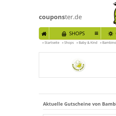
coupons
ter.de
START
SHOPS
»
Startseite
»
Shops
»
Baby & Kind
»
Bambino 
Aktuelle Gutscheine von Bambi