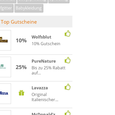
fgitter
Babykleidung
Top Gutscheine
Wolfsblut
10%
10% Gutschein
PureNature
25%
Bis zu 25% Rabatt
auf...
Lavazza
Original
Italienischer...
McDonald's