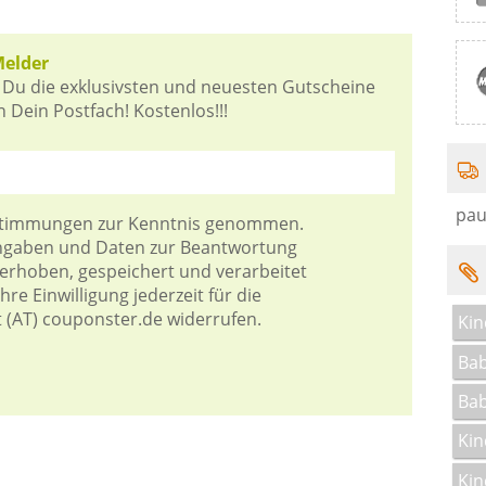
Melder
 Du die exklusivsten und neuesten Gutscheine
Dein Postfach! Kostenlos!!!
pau
stimmungen
zur Kenntnis genommen.
Angaben und Daten zur Beantwortung
 erhoben, gespeichert und verarbeitet
re Einwilligung jederzeit für die
t (AT) couponster.de widerrufen.
Ki
Bab
Bab
Kin
Kin