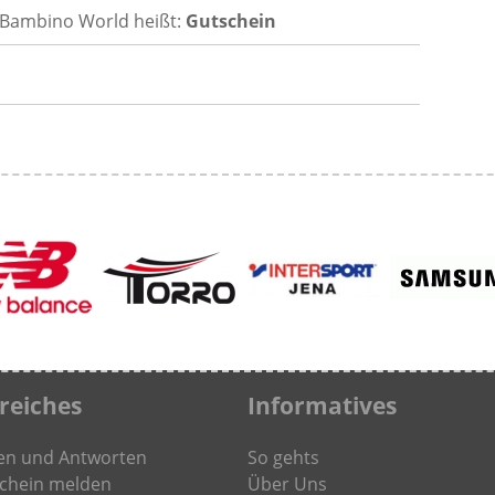
 Bambino World heißt:
Gutschein
freiches
Informatives
en und Antworten
So gehts
chein melden
Über Uns