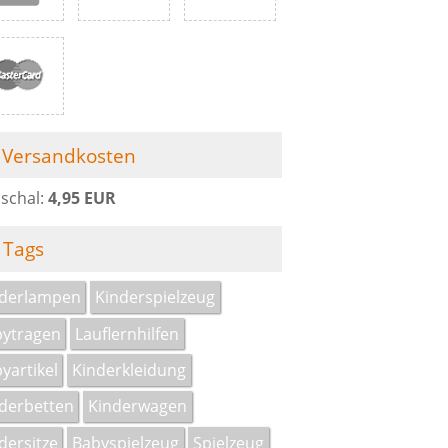
Versandkosten
schal:
4,95 EUR
Tags
nderlampen
Kinderspielzeug
ytragen
Lauflernhilfen
yartikel
Kinderkleidung
derbetten
Kinderwagen
dersitze
Babyspielzeug
Spielzeug