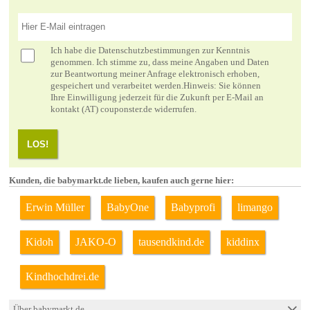
Ich habe die
Datenschutzbestimmungen
zur Kenntnis
genommen. Ich stimme zu, dass meine Angaben und Daten
zur Beantwortung meiner Anfrage elektronisch erhoben,
gespeichert und verarbeitet werden.Hinweis: Sie können
Ihre Einwilligung jederzeit für die Zukunft per E-Mail an
kontakt (AT) couponster.de widerrufen.
LOS!
Kunden, die babymarkt.de lieben, kaufen auch gerne hier:
Erwin Müller
BabyOne
Babyprofi
limango
Kidoh
JAKO-O
tausendkind.de
kiddinx
Kindhochdrei.de
Über babymarkt.de