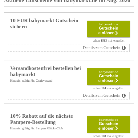
Aktuelle Gutscheine von babymarkt.de im Aug. 2026
10 EUR babymarkt Gutschein
babymarkt.de
sichern
Gutschein
einlösen
schon
1513
mal eingelöst
Details zum Gutschein
Versandkostenfrei bestellen bei
babymarkt.de
babymarkt
Gutschein
einlösen
Hinweis: gültig für: Gratisversand
schon
164
mal eingelöst
Details zum Gutschein
10% Rabatt auf die nächste
babymarkt.de
Pampers-Bestellung
Gutschein
einlösen
Hinweis: gültig für: Pampers Glücks-Club
schon
108
mal eingelöst