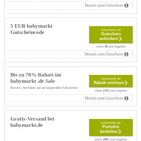
Details zum Gutschein
5 EUR babymarkt
babymarkt.de
Gutscheincode
Gutschein
anfordern
schon
38
mal eingelöst
Details zum Gutschein
Bis zu 70% Rabatt im
babymarkt.de
babymarkt .de Sale
Rabatt einlösen
Hinweis: der Rabatt gilt auf ausgewählte Sale-Artikel
schon
2331
mal eingelöst
Details zum Gutschein
Gratis-Versand bei
babymarkt.de
babymarkt.de
Portofrei
bestellen
schon
2085
mal eingelöst