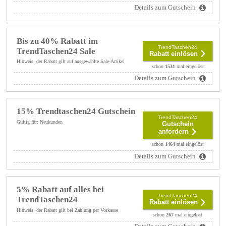
Details zum Gutschein
Bis zu 40% Rabatt im
TrendTaschen24
TrendTaschen24 Sale
Rabatt einlösen
Hinweis: der Rabatt gilt auf ausgewählte Sale-Artikel
schon
1531
mal eingelöst
Details zum Gutschein
15% Trendtaschen24 Gutschein
TrendTaschen24
Gültig für: Neukunden
Gutschein
anfordern
schon
1464
mal eingelöst
Details zum Gutschein
5% Rabatt auf alles bei
TrendTaschen24
TrendTaschen24
Rabatt einlösen
Hinweis: der Rabatt gilt bei Zahlung per Vorkasse
schon
267
mal eingelöst