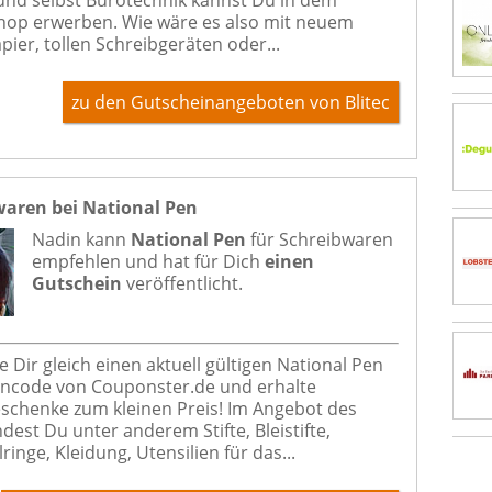
nd selbst Bürotechnik kannst Du in dem
hop erwerben. Wie wäre es also mit neuem
pier, tollen Schreibgeräten oder...
zu den Gutscheinangeboten von Blitec
waren bei National Pen
Nadin kann
National Pen
für
Schreibwaren
empfehlen und hat für Dich
einen
Gutschein
veröffentlicht.
 Dir gleich einen aktuell gültigen National Pen
ncode von Couponster.de und erhalte
chenke zum kleinen Preis! Im Angebot des
dest Du unter anderem Stifte, Bleistifte,
ringe, Kleidung, Utensilien für das...