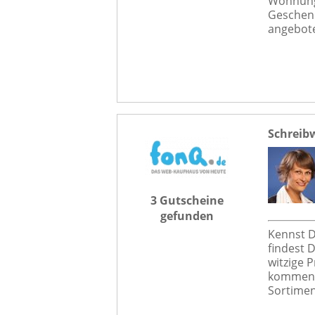
Wohnung.
Geschenk
angebote
Schreib
3 Gutscheine
gefunden
Kennst D
findest 
witzige 
kommende
Sortimen