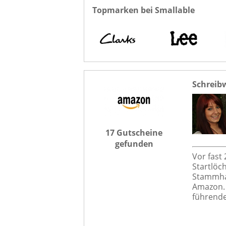
Topmarken bei Smallable
Schreib
17 Gutscheine
gefunden
Vor fast
Startlöch
Stammha
Amazon. 
führende