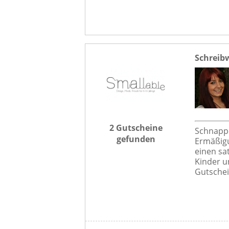
Schreib
2 Gutscheine
Schnappe
gefunden
Ermäßigu
einen sa
Kinder u
Gutschei