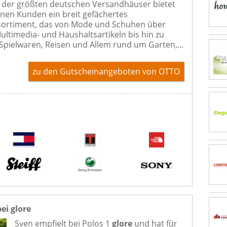
s der größten deutschen Versandhäuser bietet
nen Kunden ein breit gefächertes
sortiment, das von Mode und Schuhen über
Multimedia- und Haushaltsartikeln bis hin zu
Spielwaren, Reisen und Allem rund um Garten,...
zu den Gutscheinangeboten von OTTO
bei glore
Sven empfielt bei
Polos 1
glore
und hat für