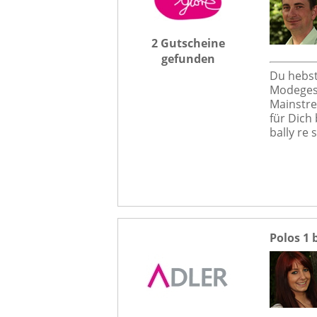
2 Gutscheine
gefunden
Du hebst
Modegesc
Mainstre
für Dich 
bally re 
Polos 1 