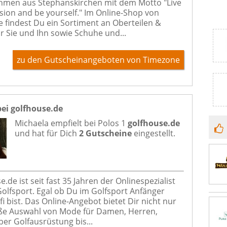
men aus Stephanskirchen mit dem Motto "Live
sion and be yourself." Im Online-Shop von
 findest Du ein Sortiment an Oberteilen &
r Sie und Ihn sowie Schuhe und...
zu den Gutscheinangeboten von Timezone
bei golfhouse.de
Michaela empfielt bei
Polos 1
golfhouse.de
und hat für Dich
2 Gutscheine
eingestellt.
.de ist seit fast 35 Jahren der Onlinespezialist
Golfsport. Egal ob Du im Golfsport Anfänger
i bist. Das Online-Angebot bietet Dir nicht nur
ße Auswahl von Mode für Damen, Herren,
ber Golfausrüstung bis...