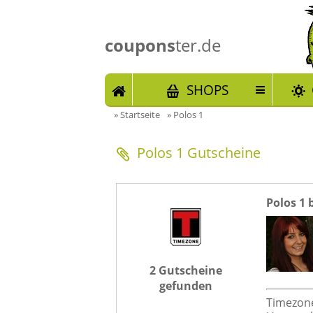
coupons
ter.de
START
SHOPS
»
Startseite
»
Polos 1
Polos 1 Gutscheine
Polos 1 
2 Gutscheine
gefunden
Timezone 