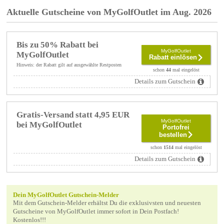
Aktuelle Gutscheine von MyGolfOutlet im Aug. 2026
Bis zu 50% Rabatt bei
MyGolfOutlet
MyGolfOutlet
Rabatt einlösen
Hinweis: der Rabatt gilt auf ausgewählte Restposten
schon
44
mal eingelöst
Details zum Gutschein
Gratis-Versand statt 4,95 EUR
MyGolfOutlet
bei MyGolfOutlet
Portofrei
bestellen
schon
1514
mal eingelöst
Details zum Gutschein
Dein MyGolfOutlet Gutschein-Melder
Mit dem Gutschein-Melder erhältst Du die exklusivsten und neuesten
Gutscheine von MyGolfOutlet immer sofort in Dein Postfach!
Kostenlos!!!