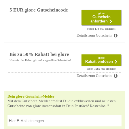
5 EUR glore Gutscheincode
glore
Gutschein
anfordern
schon
179
mal eingelöst
Details zum Gutschein
Bis zu 50% Rabatt bei glore
glore
Hinweis: der Rabatt gilt auf ausgewählte Sale-Artikel
Rabatt einlösen
schon
1685
mal eingelöst
Details zum Gutschein
Dein glore Gutschein-Melder
Mit dem Gutschein-Melder erhältst Du die exklusivsten und neuesten
Gutscheine von glore immer sofort in Dein Postfach! Kostenlos!!!