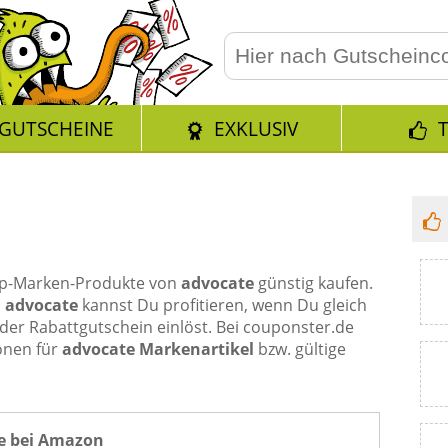
GUTSCHEINE
EXKLUSIV
Top-Marken-Produkte von
advocate
günstig kaufen.
n
advocate
kannst Du profitieren, wenn Du gleich
der Rabattgutschein einlöst. Bei couponster.de
onen für
advocate Markenartikel
bzw. gültige
e bei Amazon