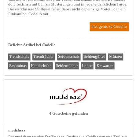
dort Textilien mit bunten Musterungen und in jeder erdenklichen Farbe.
Die erstklassige Stoffqualität ist dabei nicht der einzige Vorteil, den ein
Einkauf bei Codello mit...
hier gehts zu Codello
Beliebte Artikel bei Codello
Trendschals
Trendtücher
Seidenschals
Seidengürtel
Mützen
Pashminas
Handschuhe
Seidentücher
Loops
Krawatten
4 Gutscheine gefunden
modeherz