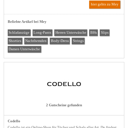
hier gehts zu Mey
Beliebte Artikel bei Mey
Schlafanzüge
Long-Pants
Herren Unterwäsche
BHs
Slips
Shorties
Nachthemden
Body-Dress
Strings
Damen Unterwäsche
2 Gutscheine gefunden
Codello
Codello ist ein Online-Shop für Tücher und Schals aller Art. Du findest