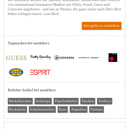
Bei modeherz werden Dir Taschen, Rucksäcke, Geldbörsen und Trolleys
von international bekannten Marken wie Oilily, Fossil, Guess und
Converse angeboten - und das zu Preisen, die ganz sicher auch Dein Herz
höher schlagen lassen. Lass Dich...
hier gehts zu modeherz
Topmarken bei modeherz
Beliebte Artikel bei modeherz
Wickeltaschen
Geldclips
Flaschenhalter
Taschen
Trolleys
Rucksäcke
Schultertaschen
Etuis
Ampullen
Parfums