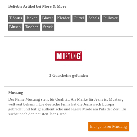
Beliebte Artikel bei More & More
T-Shirts
Jacken
Blazer
Kleider
Gürtel
Schals
Pullover
Blusen
Taschen
Strick
3 Gutscheine gefunden
Mustang
Der Name Mustang steht für Qualität: Als Marke für Jeans ist Mustang
weltweit bekannt. Die deutsche Firma hat die Jeans nach Europa
gebracht und fertigt authentische und legere Mode am Puls der Zeit. Du
suchst nach den neusten Jeans- und...
hier gehts zu Mustang