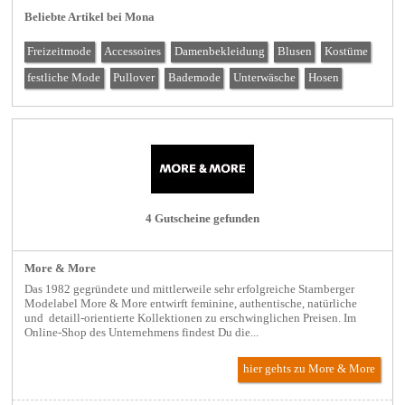
Beliebte Artikel bei Mona
Freizeitmode
Accessoires
Damenbekleidung
Blusen
Kostüme
festliche Mode
Pullover
Bademode
Unterwäsche
Hosen
4 Gutscheine gefunden
More & More
Das 1982 gegründete und mittlerweile sehr erfolgreiche Starnberger
Modelabel More & More entwirft feminine, authentische, natürliche
und detaill-orientierte Kollektionen zu erschwinglichen Preisen. Im
Online-Shop des Unternehmens findest Du die...
hier gehts zu More & More