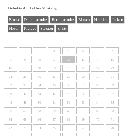
Beliebte Artikel bei Mustang
Röcke
Damenschuhe
Herrenschuhe
Blusen
Hemden
Jacken
Hosen
Kleider
Sweater
Shirts
«
1
2
3
4
5
6
7
8
9
10
11
12
13
14
15
16
17
18
19
20
21
22
23
24
25
26
27
28
29
30
31
32
33
34
35
36
37
38
39
40
41
42
43
44
45
46
47
48
49
50
51
52
53
54
55
56
57
58
59
60
61
62
63
64
65
66
67
68
69
70
71
72
73
74
75
76
77
78
79