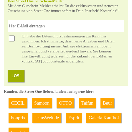
Dein Street One Gutschein-Melder
Mit dem Gutschein-Melder erhältst Du die exklusivsten und neuesten
Gutscheine von Street One immer sofort in Dein Postfach! Kostenlos!!!
Ich habe die
Datenschutzbestimmungen
zur Kenntnis
genommen. Ich stimme zu, dass meine Angaben und Daten
zur Beantwortung meiner Anfrage elektronisch erhoben,
gespeichert und verarbeitet werden.Hinweis: Sie können
Ihre Einwilligung jederzeit für die Zukunft per E-Mail an
kontakt (AT) couponster.de widerrufen.
LOS!
Kunden, die Street One lieben, kaufen auch gerne hier:
CECIL
Samoon
OTTO
Taifun
Baur
bonprix
JeansWelt.de
Esprit
Galeria Kaufhof