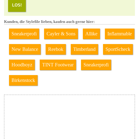
LOS!
Kunden, die Stylefile lieben, kaufen auch gerne hier:
Sneakerprofi
Cayler & Sons
Allike
Inflammable
New Balance
Reebok
Timberland
SportScheck
Hoodboyz
TINT Footwear
Sneakerprofi
Birkenstock