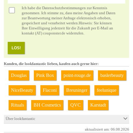
Ich habe die
Datenschutzbestimmungen
zur Kenntnis
genommen. Ich stimme zu, dass meine Angaben und Daten
zur Beantwortung meiner Anfrage elektronisch erhoben,
gespeichert und verarbeitet werden.Hinweis: Sie können
Ihre Einwilligung jederzeit für die Zukunft per E-Mail an
kontakt (AT) couponster.de widerrufen.
LOS!
Kunden, die lookfantastic lieben, kaufen auch gerne hier:
Douglas
Pink Box
point-rouge.de
baslerbeauty
NiceBeauty
Flaconi
Breuninger
feelunique
Rituals
BH Cosmetics
QVC
Karstadt
Über lookfantastic
aktualisiert am:
06.08.2026