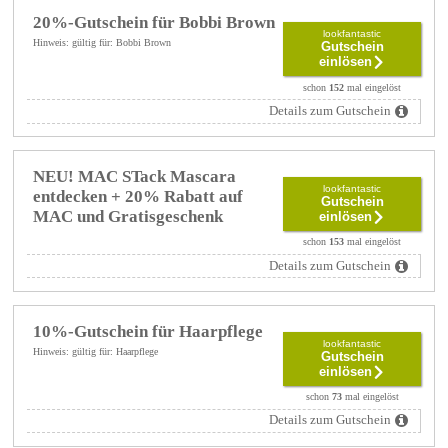
20%-Gutschein für Bobbi Brown
lookfantastic
Hinweis: gültig für: Bobbi Brown
Gutschein
einlösen
schon
152
mal eingelöst
Details zum Gutschein
NEU! MAC STack Mascara
lookfantastic
entdecken + 20% Rabatt auf
Gutschein
MAC und Gratisgeschenk
einlösen
schon
153
mal eingelöst
Details zum Gutschein
10%-Gutschein für Haarpflege
lookfantastic
Hinweis: gültig für: Haarpflege
Gutschein
einlösen
schon
73
mal eingelöst
Details zum Gutschein