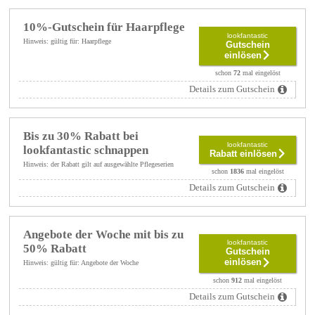
10%-Gutschein für Haarpflege
lookfantastic
Hinweis: gültig für: Haarpflege
Gutschein
einlösen
schon
72
mal eingelöst
Details zum Gutschein
Bis zu 30% Rabatt bei
lookfantastic
lookfantastic schnappen
Rabatt einlösen
Hinweis: der Rabatt gilt auf ausgewählte Pflegeserien
schon
1836
mal eingelöst
Details zum Gutschein
Angebote der Woche mit bis zu
lookfantastic
50% Rabatt
Gutschein
einlösen
Hinweis: gültig für: Angebote der Woche
schon
912
mal eingelöst
Details zum Gutschein