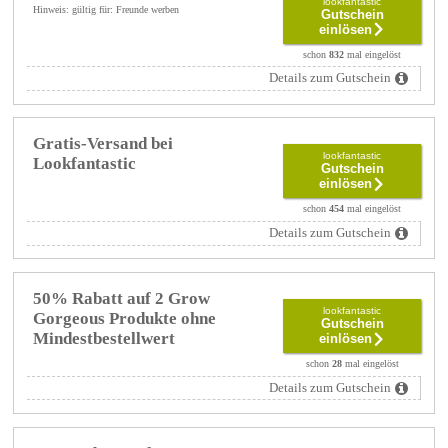
lookfantastic
Hinweis: gültig für: Freunde werben
Gutschein
einlösen
schon
832
mal eingelöst
Details zum Gutschein
Gratis-Versand bei
lookfantastic
Lookfantastic
Gutschein
einlösen
schon
454
mal eingelöst
Details zum Gutschein
50% Rabatt auf 2 Grow
lookfantastic
Gorgeous Produkte ohne
Gutschein
Mindestbestellwert
einlösen
schon
28
mal eingelöst
Details zum Gutschein