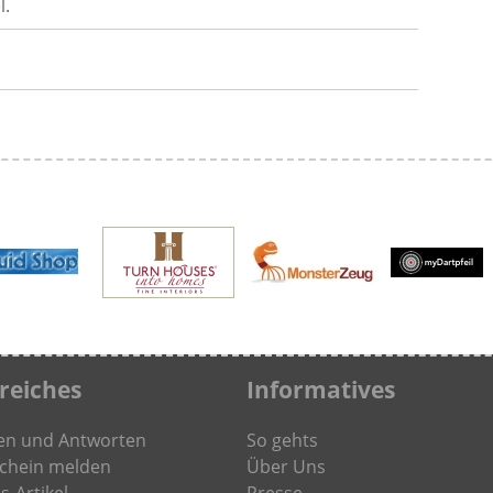
l.
freiches
Informatives
en und Antworten
So gehts
chein melden
Über Uns