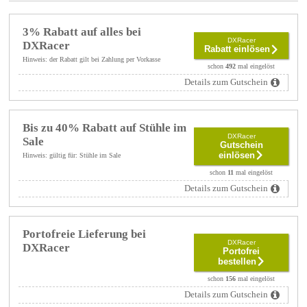
3% Rabatt auf alles bei
DXRacer
DXRacer
Rabatt einlösen
Hinweis: der Rabatt gilt bei Zahlung per Vorkasse
schon
492
mal eingelöst
Details zum Gutschein
Bis zu 40% Rabatt auf Stühle im
DXRacer
Sale
Gutschein
einlösen
Hinweis: gültig für: Stühle im Sale
schon
11
mal eingelöst
Details zum Gutschein
Portofreie Lieferung bei
DXRacer
DXRacer
Portofrei
bestellen
schon
156
mal eingelöst
Details zum Gutschein