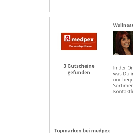
Wellnes
3 Gutscheine
In der O
gefunden
was Du i
nur bequ
Sortimen
Kontaktl
Topmarken bei medpex