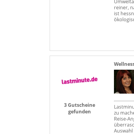
Umweltak
reiner, 
ist hess
ökologis
Wellness
3 Gutscheine
Lastminut
gefunden
zu mache
Reise-An
überrasc
Auswahl 