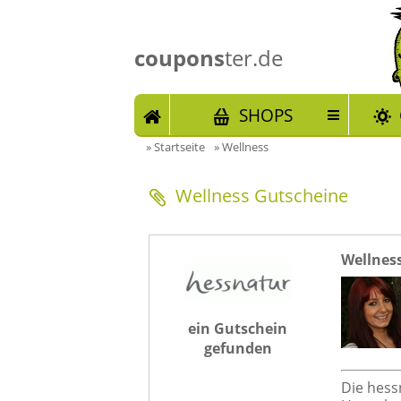
coupons
ter.de
START
SHOPS
»
Startseite
»
Wellness
Wellness Gutscheine
Wellness
ein Gutschein
gefunden
Die hess