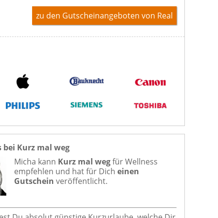
zu den Gutscheinangeboten von Real
s bei Kurz mal weg
Micha kann
Kurz mal weg
für
Wellness
empfehlen und hat für Dich
einen
Gutschein
veröffentlicht.
dest Du absolut günstige Kurzurlaube, welche Dir