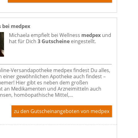
s bei medpex
Michaela empfielt bei
Wellness
medpex
und
hat für Dich
3 Gutscheine
eingestellt.
nline-Versandapotheke medpex findest Du alles,
n einer gewöhnlichen Apotheke auch findest –
emer! Hier gibt es neben dem großen
t an Medikamenten und Arzneimitteln auch
insen, homöopathische Mittel,...
zu den Gutscheinangeboten von medpex