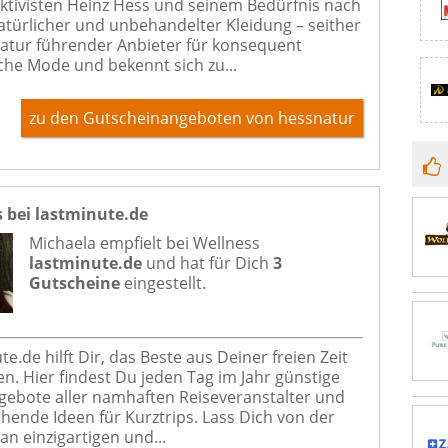
tivisten Heinz Hess und seinem Bedürfnis nach
natürlicher und unbehandelter Kleidung – seither
natur führender Anbieter für konsequent
che Mode und bekennt sich zu...
zu den Gutscheinangeboten von hessnatur
 bei lastminute.de
Michaela empfielt bei
Wellness
lastminute.de
und hat für Dich
3
Gutscheine
eingestellt.
e.de hilft Dir, das Beste aus Deiner freien Zeit
n. Hier findest Du jeden Tag im Jahr günstige
gebote aller namhaften Reiseveranstalter und
hende Ideen für Kurztrips. Lass Dich von der
an einzigartigen und...