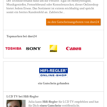
Der Technikversand rund um die Freizeit: Egal ob Hobbyfotograf,
Musikgenießer, Fernsehfreund oder Konsolenzocker, dieser Onlineshop
bietet Jedem Etwas. Das Sortiment ist extrem reichhaltig und spricht
somit ein breites Kundenfeld an. Zahlreiche...
zu den Gutscheinangeboten von dnet24
Topmarken bei dnet24
ein Gutschein gefunden
LCD TV bei Hifi-Regler
Julia kann
Hifi-Regler
für
LCD TV
empfehlen und hat
für Dich
einen Gutschein
veröffentlicht.