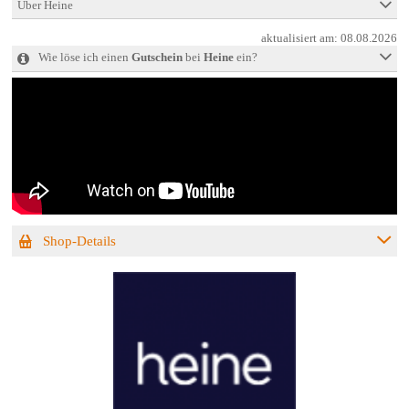
Über Heine
aktualisiert am:
08.08.2026
Wie löse ich einen
Gutschein
bei
Heine
ein?
Shop-Details