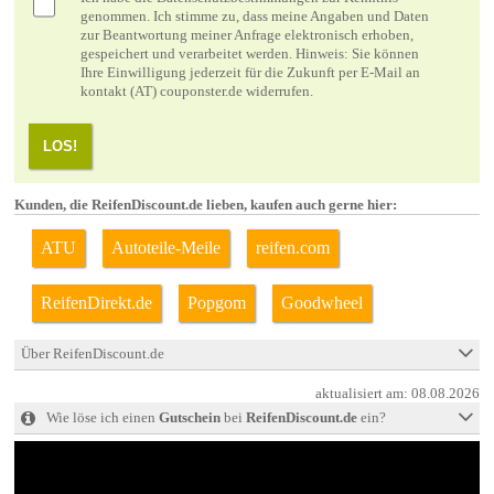
genommen. Ich stimme zu, dass meine Angaben und Daten
zur Beantwortung meiner Anfrage elektronisch erhoben,
gespeichert und verarbeitet werden. Hinweis: Sie können
Ihre Einwilligung jederzeit für die Zukunft per E-Mail an
kontakt (AT) couponster.de widerrufen.
LOS!
Kunden, die ReifenDiscount.de lieben, kaufen auch gerne hier:
ATU
Autoteile-Meile
reifen.com
ReifenDirekt.de
Popgom
Goodwheel
Über ReifenDiscount.de
aktualisiert am:
08.08.2026
Wie löse ich einen
Gutschein
bei
ReifenDiscount.de
ein?