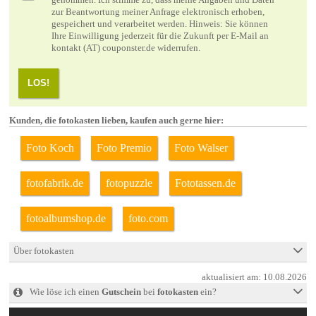
genommen. Ich stimme zu, dass meine Angaben und Daten
zur Beantwortung meiner Anfrage elektronisch erhoben,
gespeichert und verarbeitet werden. Hinweis: Sie können
Ihre Einwilligung jederzeit für die Zukunft per E-Mail an
kontakt (AT) couponster.de widerrufen.
LOS!
Kunden, die fotokasten lieben, kaufen auch gerne hier:
Foto Koch
Foto Premio
Foto Walser
fotofabrik.de
fotopuzzle
Fototassen.de
fotoalbumshop.de
foto.com
Über fotokasten
aktualisiert am:
10.08.2026
Wie löse ich einen
Gutschein
bei
fotokasten
ein?