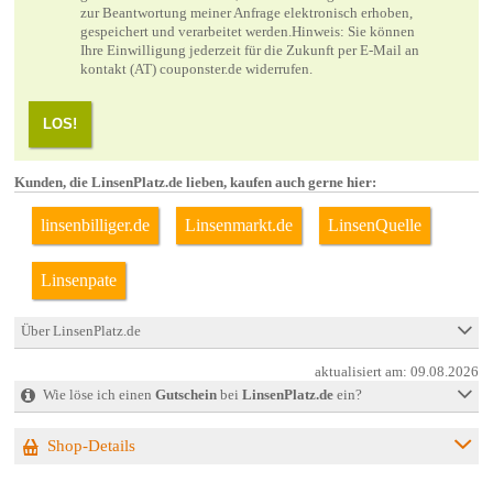
zur Beantwortung meiner Anfrage elektronisch erhoben,
gespeichert und verarbeitet werden.Hinweis: Sie können
Ihre Einwilligung jederzeit für die Zukunft per E-Mail an
kontakt (AT) couponster.de widerrufen.
LOS!
Kunden, die LinsenPlatz.de lieben, kaufen auch gerne hier:
linsenbilliger.de
Linsenmarkt.de
LinsenQuelle
Linsenpate
Über LinsenPlatz.de
aktualisiert am:
09.08.2026
Wie löse ich einen
Gutschein
bei
LinsenPlatz.de
ein?
Shop-Details