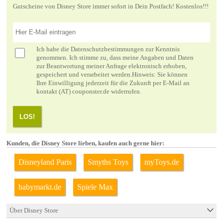
Gutscheine von Disney Store immer sofort in Dein Postfach! Kostenlos!!!
Ich habe die
Datenschutzbestimmungen
zur Kenntnis
genommen. Ich stimme zu, dass meine Angaben und Daten
zur Beantwortung meiner Anfrage elektronisch erhoben,
gespeichert und verarbeitet werden.Hinweis: Sie können
Ihre Einwilligung jederzeit für die Zukunft per E-Mail an
kontakt (AT) couponster.de widerrufen.
LOS!
Kunden, die Disney Store lieben, kaufen auch gerne hier:
Disneyland Paris
Smyths Toys
myToys.de
babymarkt.de
Spiele Max
Über Disney Store