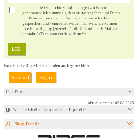
Ich habe die
Datenschutzbestimmungen
zur Kenntnis
genommen. Ich stimme zu, dass meine Angaben und Daten
zur Beantwortung meiner Anfrage elektronisch erhoben,
gespeichert und verarbeitet werden. Hinweis: Sie können
Ihre Einwilligung jederzeit für die Zukunft per E-Mail an
kontakt (AT) couponster.de widerrufen.
LOS!
Kunden, die Dipse lieben, kaufen auch gerne hier:
E-Liquid
eZig.eu
Über Dipse
aktualisiert am:
09.08.2026
Wie löse ich einen
Gutschein
bei
Dipse
ein?
Shop-Details