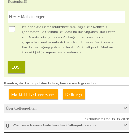
Kostenlos!!!
Ich habe die
Datenschutzbestimmungen
zur Kenntnis
genommen. Ich stimme zu, dass meine Angaben und Daten
zur Beantwortung meiner Anfrage elektronisch erhoben,
gespeichert und verarbeitet werden. Hinweis: Sie können
Ihre Einwilligung jederzeit für die Zukunft per E-Mail an
kontakt (AT) couponster.de widerrufen.
LOS!
Kunden, die Coffeepolitan lieben, kaufen auch gerne hier:
Markt 11 Kaffeerösterei
Dallmayr
Über Coffeepolitan
aktualisiert am:
08.08.2026
Wie löse ich einen
Gutschein
bei
Coffeepolitan
ein?