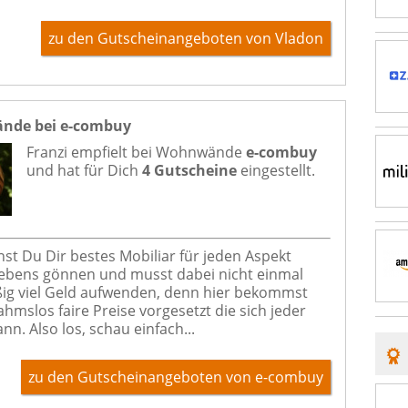
zu den Gutscheinangeboten von Vladon
nde bei e-combuy
Franzi empfielt bei
Wohnwände
e-combuy
und hat für Dich
4 Gutscheine
eingestellt.
nst Du Dir bestes Mobiliar für jeden Aspekt
ebens gönnen und musst dabei nicht einmal
g viel Geld aufwenden, denn hier bekommst
hmslos faire Preise vorgesetzt die sich jeder
ann. Also los, schau einfach...
zu den Gutscheinangeboten von e-combuy