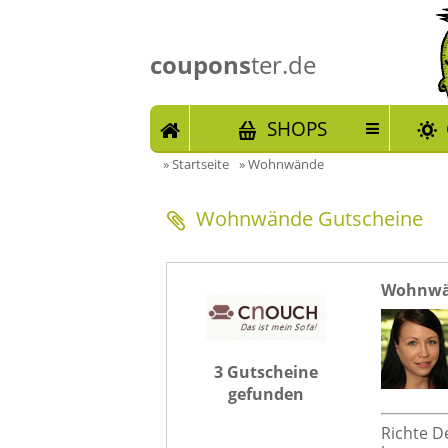
coupons
ter.de
START
SHOPS
»
Startseite
»
Wohnwände
Wohnwände Gutscheine
Wohnwä
3 Gutscheine
gefunden
Richte D