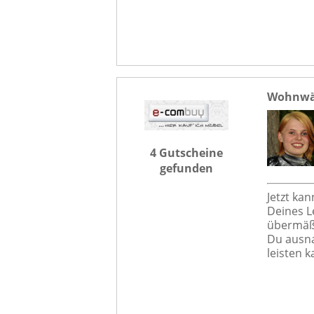
Wohnwä
4 Gutscheine
gefunden
Jetzt kan
Deines L
übermäßi
Du ausna
leisten k