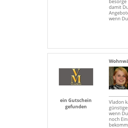
besorge 
damit Du
Angebote
wenn Du 
Wohnwän
ein Gutschein
Vladon k
gefunden
günstige
wenn Du 
noch Ein
bekommst