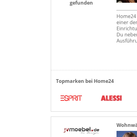
gefunden
Home24 i
einer de
Einricht
Du neben
Ausführu
Topmarken bei Home24
Wohnwän