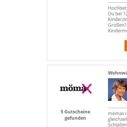
Hochbet
Du bei 1
Kinderzi
Großen?
Kindermö
Wohnwä
5 Gutscheine
mömax is
gefunden
gleichze
Schlafzi