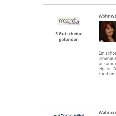
Wohnwä
3 Gutscheine
gefunden
Ein schö
Innenaus
bekommt 
eigene Z
rund um 
Wohnwän