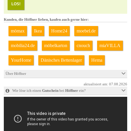
LOS!
Kunden, die Höffner lieben, kaufen auch gerne hier:
mömax
Ikea
Home24
moebel.de
mobilia24.de
möbelkarton
cnouch
miaVILLA
YourHome
Dänisches Bettenlager
Hema
Über Höffner
aktualisiert am:
07.08.2026
Wie löse ich einen
Gutschein
bei
Höffner
ein?